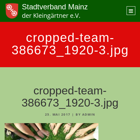
Stadtverband Mainz
Togg
der Kleingärtner e.V.
navi
cropped-team-
386673_1920-3.jpg
cropped-team-
386673_1920-3.jpg
25. MAI 2017
|
BY ADMIN