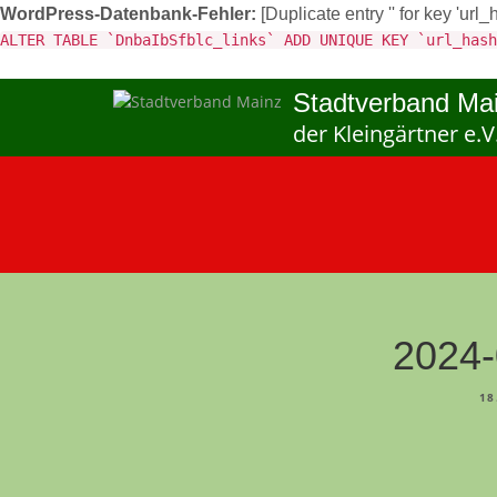
WordPress-Datenbank-Fehler:
[Duplicate entry '' for key 'url_
ALTER TABLE `DnbaIbSfblc_links` ADD UNIQUE KEY `url_hash
Stadtverband Ma
der Kleingärtner e.V
2024-
18