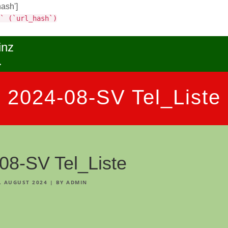
hash']
` (`url_hash`)
inz
.
2024-08-SV Tel_Liste
08-SV Tel_Liste
. AUGUST 2024
|
BY ADMIN