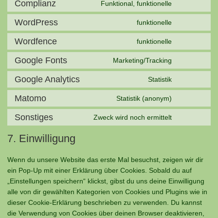
Complianz
Funktional, funktionelle
Consent
to
WordPress
funktionelle
Consent
service
to
complianz
Wordfence
funktionelle
Consent
service
to
wordpress
Google Fonts
Marketing/Tracking
Consent
service
to
wordfence
Google Analytics
Statistik
Consent
service
to
google-
Matomo
Statistik (anonym)
Consent
service
fonts
to
google-
Sonstiges
Zweck wird noch ermittelt
Consent
service
analytics
to
matomo
7. Einwilligung
service
sonstiges
Wenn du unsere Website das erste Mal besuchst, zeigen wir dir
ein Pop-Up mit einer Erklärung über Cookies. Sobald du auf
„Einstellungen speichern“ klickst, gibst du uns deine Einwilligung
alle von dir gewählten Kategorien von Cookies und Plugins wie in
dieser Cookie-Erklärung beschrieben zu verwenden. Du kannst
die Verwendung von Cookies über deinen Browser deaktivieren,